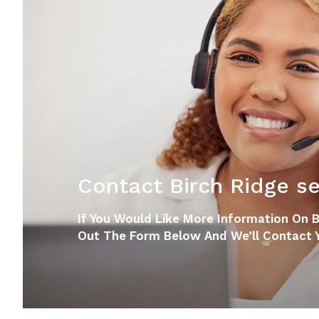
Contact Birch Ridge sen
If You Would Like More Information On Bir
Out The Form Below And We’ll Contact Y