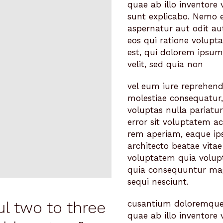
quae ab illo inventore v
sunt explicabo. Nemo 
aspernatur aut odit au
eos qui ratione volup
est, qui dolorem ipsum 
velit, sed quia non
vel eum iure reprehende
molestiae consequatur,
voluptas nulla pariatur
error sit voluptatem 
rem aperiam, eaque ipsa
architecto beatae vita
voluptatem quia volupt
quia consequuntur mag
sequi nesciunt.
l two to three
cusantium doloremque
quae ab illo inventore v