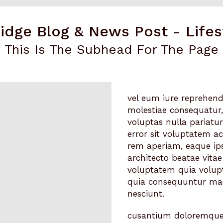
idge Blog & News Post - Lifes
This Is The Subhead For The Page
vel eum iure reprehende
molestiae consequatur,
voluptas nulla pariatur
error sit voluptatem 
rem aperiam, eaque ipsa
architecto beatae vita
voluptatem quia volupt
quia consequuntur mag
nesciunt.
cusantium doloremque