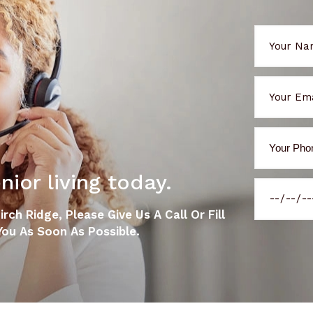
ior living today.
ch Ridge, Please Give Us A Call Or Fill
ou As Soon As Possible.